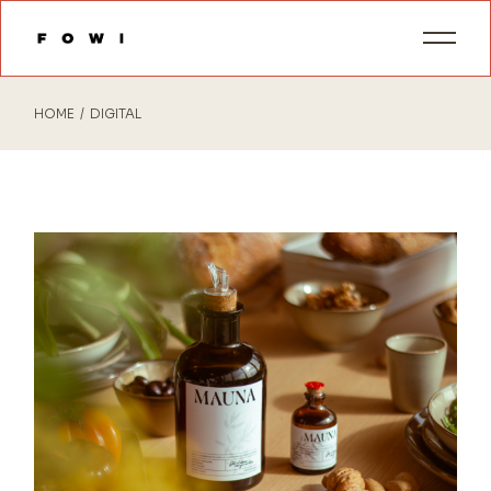
Skip
to
the
content
HOME
DIGITAL