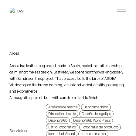
Ardea
Ardea is a leather bag brand made in Spain, rooted in craftsmanship,
calm, and timeless design. Last year, we spent months working closely
with Sandra on this project. That process led to the birth of ARDEA.
We developed the brand naming, visual and verbal identity, packaging,
and e-commerce.
A thoughtful project, built with care from start to finish.
Análisis de marca
Benchmarking
Dirección de arte
Diseño de logotipo
Diseño Web
Diseño Web WordPress
Estilo Fotográfico
Fotografía de producto
Servicios
Identidad Visual
Lema de marca